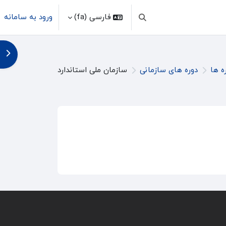
فارسی ‎(fa)‎
ورود به سامانه
Toggle search input
باز 
ه ها
دوره های سازمانی
سازمان ملی استاندارد
تان را جستجو کنید
ظرتان را جستجو کنید